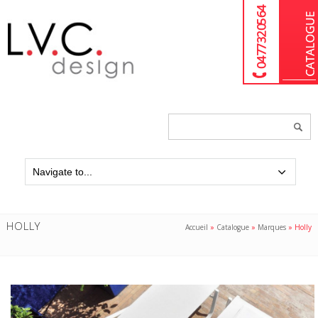
04 77 32 05 64
Chercher
un
produit...
HOLLY
Accueil
»
Catalogue
»
Marques
»
Holly