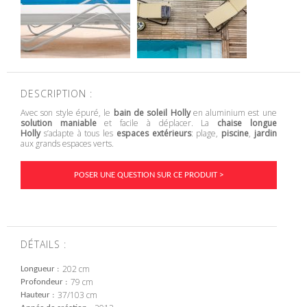
DESCRIPTION :
Avec son style épuré, le
bain de soleil Holly
en aluminium est une
solution maniable
et facile à déplacer. La
chaise longue
Holly
s’adapte à tous les
espaces extérieurs
: plage,
piscine
,
jardin
aux grands espaces verts.
POSER UNE QUESTION SUR CE PRODUIT >
DÉTAILS :
202 cm
Longueur
79 cm
Profondeur
37/103 cm
Hauteur