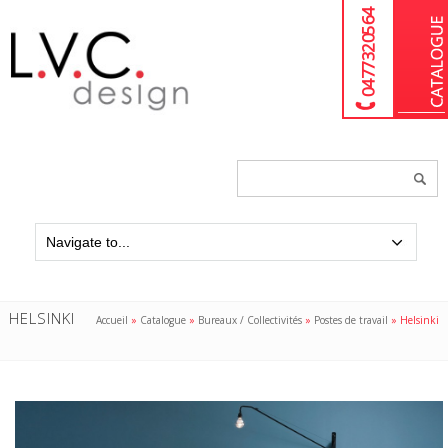
04 77 32 05 64
Chercher
un
produit...
HELSINKI
Accueil
»
Catalogue
»
Bureaux / Collectivités
»
Postes de travail
»
Helsinki