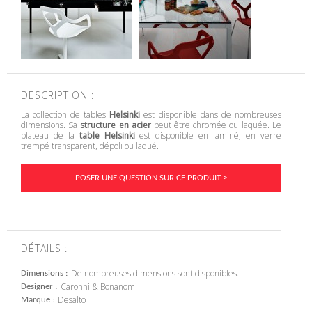
DESCRIPTION :
La collection de tables
Helsinki
est disponible dans de nombreuses
dimensions. Sa
structure en acier
peut être chromée ou laquée. Le
plateau de la
table Helsinki
est disponible en laminé, en verre
trempé transparent, dépoli ou laqué.
POSER UNE QUESTION SUR CE PRODUIT >
DÉTAILS :
De nombreuses dimensions sont disponibles.
Dimensions
Caronni & Bonanomi
Designer
Desalto
Marque