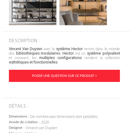
DESCRIPTION :
Vincent Van Duysen
avec le
système Hector
rentre dans le monde
des
bibliothèques modulaires
.
Hector
est un
système polyvalent
et innovant, les
multiples configurations
rendent la collection
esthétiques et fonctionnelles
.
POSER UNE QUESTION SUR CE PRODUIT >
DÉTAILS :
De nombreuses dimensions sont possibles.
Dimensions
2020
Année de création
Vincent van Duysen
Designer