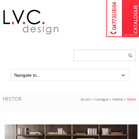
04 77 32 05 64
Chercher
un
produit...
HECTOR
Accueil
»
Catalogue
»
Habitat
»
Hector