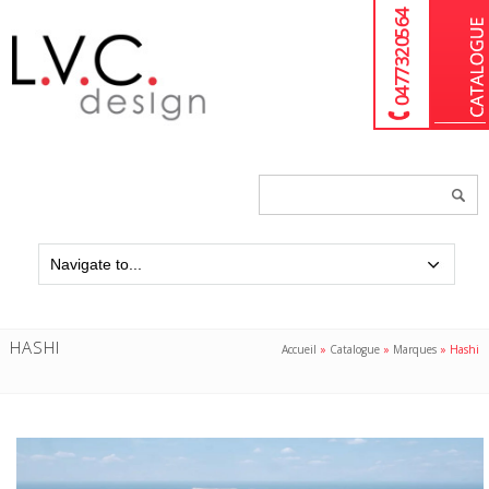
04 77 32 05 64
Chercher
un
produit...
HASHI
Accueil
»
Catalogue
»
Marques
»
Hashi