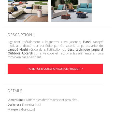
DESCRIPTION :
Signifiant littéralement « baguettes » en japonais,
Hashi
canapé
modulaire d’extérieur est édité par Gervasoni. La particularité du
canapé Hashi
réside dans l’utilisation du
tissu technique Jaquard
Outdoor Accardi
qui enveloppe et recouvre les éléments en bois
d’iroko en bas et en haut.
POSER UNE QUESTION SUR CE PRODUIT >
DÉTAILS :
Différentes dimensions sont possibles.
Dimensions
Federica Biasi
Designer
Gervasoni
Marque