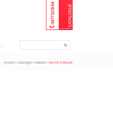
04 77 32 05 64
Chercher
un
produit...
Accueil
»
Catalogue
»
Habitat
»
Harold et Maude