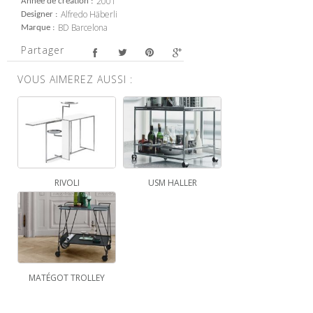
2001
Année de création
Alfredo Häberli
Designer
BD Barcelona
Marque
Partager
VOUS AIMEREZ AUSSI :
RIVOLI
USM HALLER
MATÉGOT TROLLEY