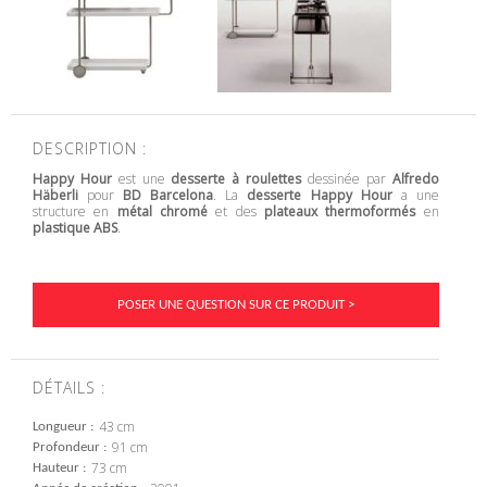
DESCRIPTION :
Happy Hour
est une
desserte à roulettes
dessinée par
Alfredo
Häberli
pour
BD Barcelona
. La
desserte Happy Hour
a une
structure en
métal chromé
et des
plateaux thermoformés
en
plastique ABS
.
POSER UNE QUESTION SUR CE PRODUIT >
DÉTAILS :
43 cm
Longueur
91 cm
Profondeur
73 cm
Hauteur