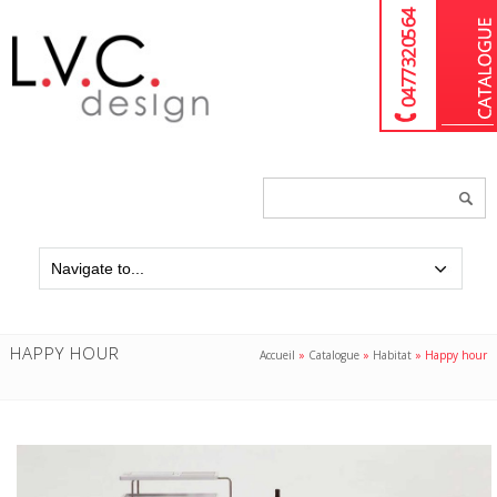
04 77 32 05 64
Chercher
un
produit...
HAPPY HOUR
Accueil
»
Catalogue
»
Habitat
»
Happy hour