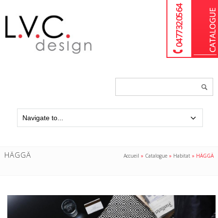
04 77 32 05 64
Chercher
un
produit...
HÄGGÄ
Accueil
»
Catalogue
»
Habitat
»
HÄGGÄ