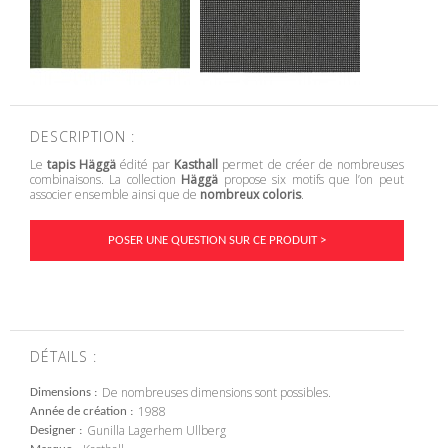
DESCRIPTION :
Le
tapis Häggä
édité par
Kasthall
permet de créer de nombreuses
combinaisons. La collection
Häggä
propose six motifs que l’on peut
associer ensemble ainsi que de
nombreux coloris
.
POSER UNE QUESTION SUR CE PRODUIT >
DÉTAILS :
De nombreuses dimensions sont possibles.
Dimensions
1988
Année de création
Gunilla Lagerhem Ullberg
Designer