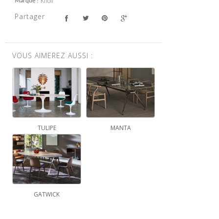
Knoll
Marque
Partager
VOUS AIMEREZ AUSSI :
TULIPE
MANTA
GATWICK