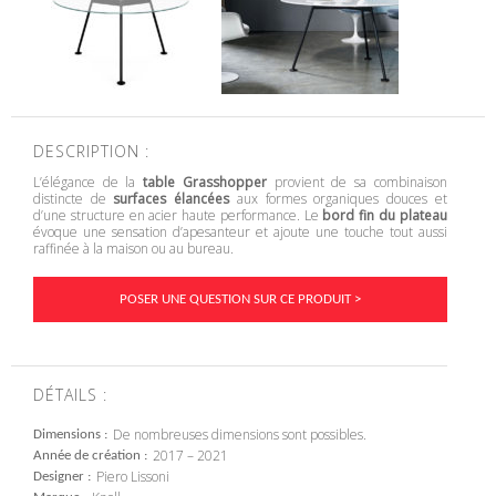
DESCRIPTION :
L’élégance de la
table Grasshopper
provient de sa combinaison
distincte de
surfaces élancées
aux formes organiques douces et
d’une structure en acier haute performance. Le
bord fin du plateau
évoque une sensation d’apesanteur et ajoute une touche tout aussi
raffinée à la maison ou au bureau.
POSER UNE QUESTION SUR CE PRODUIT >
DÉTAILS :
De nombreuses dimensions sont possibles.
Dimensions
2017 – 2021
Année de création
Piero Lissoni
Designer