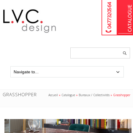
04 77 32 05 64
Chercher
un
produit...
GRASSHOPPER
Accueil
»
Catalogue
»
Bureaux / Collectivités
»
Grasshopper