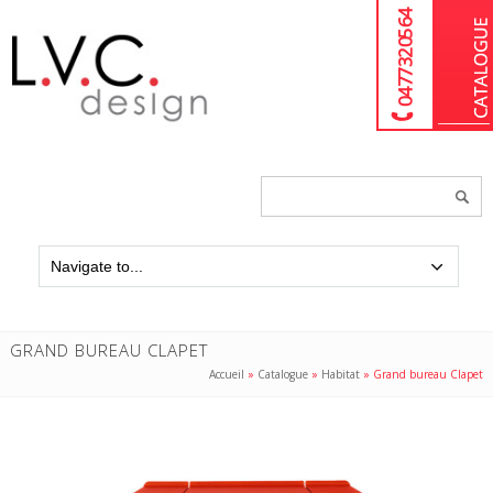
04 77 32 05 64
Chercher
un
produit...
GRAND BUREAU CLAPET
Accueil
»
Catalogue
»
Habitat
»
Grand bureau Clapet