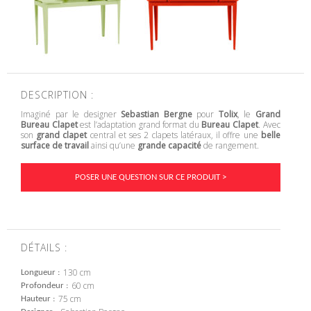
DESCRIPTION :
Imaginé par le designer
Sebastian Bergne
pour
Tolix
, le
Grand
Bureau Clapet
est l’adaptation grand format du
Bureau Clapet
. Avec
son
grand clapet
central et ses 2 clapets latéraux, il offre une
belle
surface de travail
ainsi qu’une
grande capacité
de rangement.
POSER UNE QUESTION SUR CE PRODUIT >
DÉTAILS :
130 cm
Longueur
60 cm
Profondeur
75 cm
Hauteur