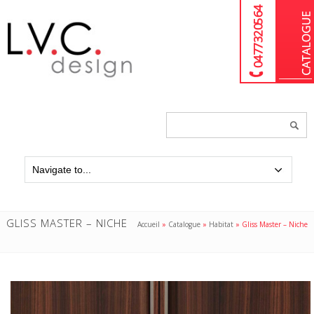
04 77 32 05 64
Chercher
un
produit...
GLISS MASTER – NICHE
Accueil
»
Catalogue
»
Habitat
»
Gliss Master – Niche