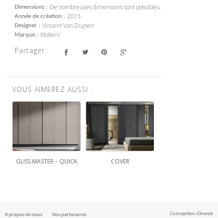
De nombreuses dimensions sont possibles.
Dimensions
2015
Année de création
Vincent Van Duysen
Designer
Molteni
Marque
Partager
VOUS AIMEREZ AUSSI :
GLISS MASTER – QUICK
COVER
Conception
iOnweb
A propos de nous
Nos partenaires