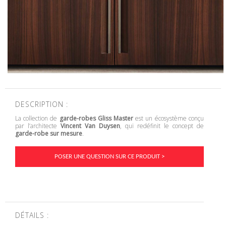
DESCRIPTION :
La collection de
garde-robes Gliss Master
est un écosystème conçu
par l’architecte
Vincent Van Duysen
, qui redéfinit le concept de
garde-robe sur mesure
.
POSER UNE QUESTION SUR CE PRODUIT >
DÉTAILS :