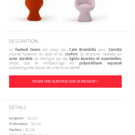
DESCRIPTION :
Le
fauteuil Giuno
est conçu par
Calvi Brambilla
pour
Zanotta
incarne l’essence du style et du
confort
. Sa structure, réalisée en
acier durable
, se distingue par ses
lignes épurées et essentielles
,
tandis que le rembourrage en
polyuréthane expansé
autoextinguible assure sécurité et durabilité.
POSER UNE QUESTION SUR CE PRODUIT >
DÉTAILS :
62 cm
Longueur
59 cm
Profondeur
82 cm
Hauteur