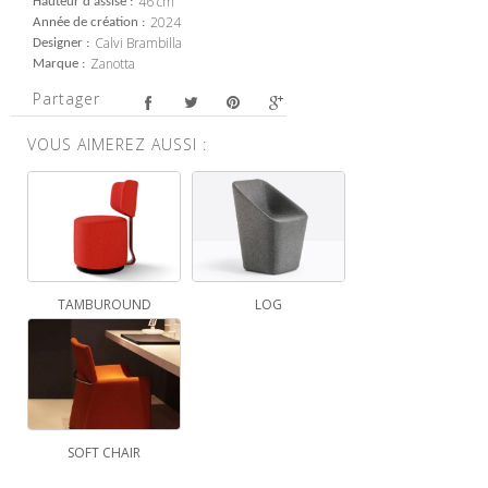
46 cm
Hauteur d'assise
2024
Année de création
Calvi Brambilla
Designer
Zanotta
Marque
Partager
VOUS AIMEREZ AUSSI :
TAMBUROUND
LOG
SOFT CHAIR