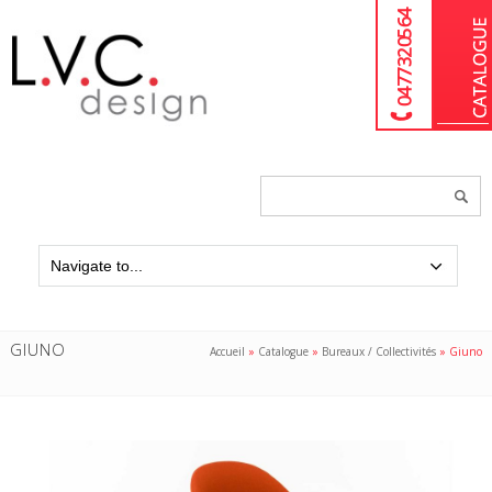
04 77 32 05 64
Chercher
un
produit...
GIUNO
Accueil
»
Catalogue
»
Bureaux / Collectivités
»
Giuno