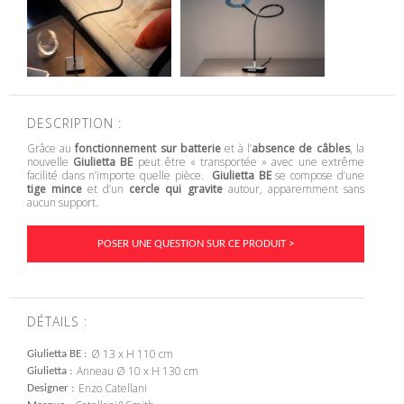
DESCRIPTION :
Grâce au
fonctionnement sur batterie
et à l’
absence de câbles
, la
nouvelle
Giulietta BE
peut être « transportée » avec une extrême
facilité dans n’importe quelle pièce.
Giulietta BE
se compose d’une
tige mince
et d’un
cercle qui gravite
autour, apparemment sans
aucun support.
POSER UNE QUESTION SUR CE PRODUIT >
DÉTAILS :
Ø 13 x H 110 cm
Giulietta BE
Anneau Ø 10 x H 130 cm
Giulietta
Enzo Catellani
Designer