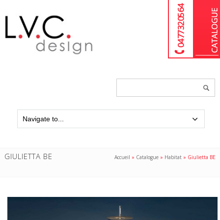
04 77 32 05 64
Chercher
un
produit...
GIULIETTA BE
Accueil
»
Catalogue
»
Habitat
»
Giulietta BE