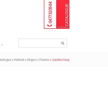
04 77 32 05 64
Chercher
un
produit...
atalogue
»
Habitat
»
Sièges
»
Chaises
»
Gaulino Easy