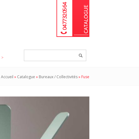
04 77 32 05 64
Chercher
un
produit...
Accueil
»
Catalogue
»
Bureaux / Collectivités
»
Fuse