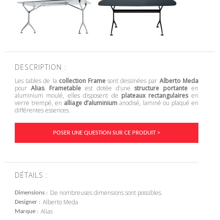
DESCRIPTION :
Les tables de la
collection Frame
sont dessinées par
Alberto Meda
pour
Alias
.
Frametable
est dotée d’une
structure portante
en
aluminium moulé, elles disposent de
plateaux rectangulaires
en
verre trempé, en
alliage d’aluminium
anodisé, laminé ou plaqué en
différentes essences.
POSER UNE QUESTION SUR CE PRODUIT >
DÉTAILS :
De nombreuses dimensions sont possibles.
Dimensions
Alberto Meda
Designer
Alias
Marque