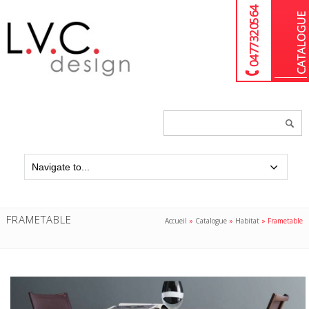
04 77 32 05 64
Chercher
un
produit...
FRAMETABLE
Accueil
»
Catalogue
»
Habitat
»
Frametable