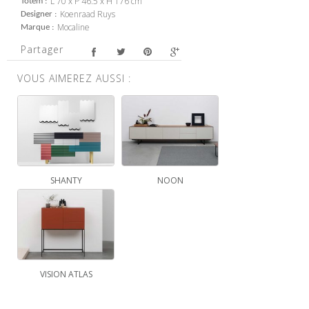
L 70 x P 46.5 x H 176 cm
Totem
Koenraad Ruys
Designer
Mocaline
Marque
Partager
VOUS AIMEREZ AUSSI :
SHANTY
NOON
VISION ATLAS