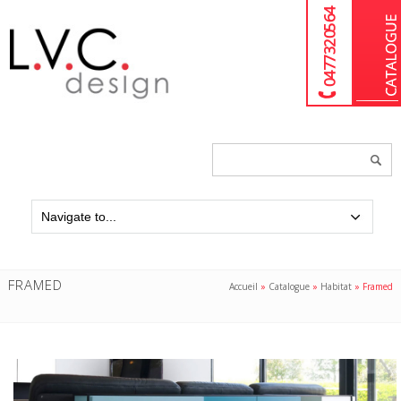
04 77 32 05 64
Chercher
un
produit...
FRAMED
Accueil
»
Catalogue
»
Habitat
»
Framed