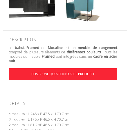
DESCRIPTION :
Le
bahut Framed
de
Mocaline
est un
meuble de rangement
composé de plusieurs éléments de
différentes couleurs
. Touts les
modules du meuble
Framed
sont intégrées dans un
cadre en acier
noir
.
POSER UNE QUESTION SUR CE PRODUIT >
DÉTAILS :
L 246 x P 47.5 x H 70.7 cm
4 modules
L 176 x P 46.5 x H 70.7 cm
3 modules
L 81.2 xP 46.5 x H 70.7 cm
2 modules