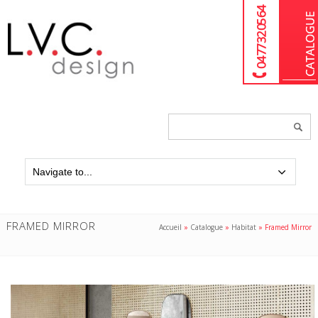
04 77 32 05 64
Chercher
un
produit...
FRAMED MIRROR
Accueil
»
Catalogue
»
Habitat
»
Framed Mirror