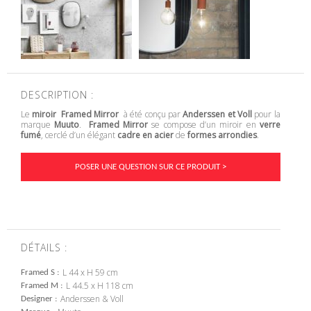
DESCRIPTION :
Le
miroir Framed Mirror
à été conçu par
Anderssen et Voll
pour la
marque
Muuto
.
Framed Mirror
se compose d’un miroir en
verre
fumé
, cerclé d’un élégant
cadre en acier
de
formes arrondies
.
POSER UNE QUESTION SUR CE PRODUIT >
DÉTAILS :
L 44 x H 59 cm
Framed S
L 44.5 x H 118 cm
Framed M
Anderssen & Voll
Designer