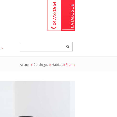
04 77 32 05 64
Chercher
un
produit...
Accueil
»
Catalogue
»
Habitat
»
Frame