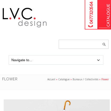
04 77 32 05 64
Chercher
un
produit...
FLOWER
Accueil
»
Catalogue
»
Bureaux / Collectivités
»
Flower