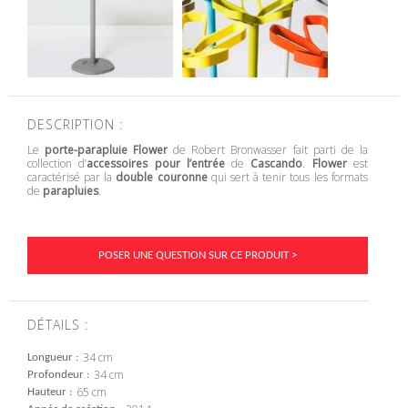
DESCRIPTION :
Le
porte-parapluie Flower
de Robert Bronwasser fait parti de la
collection d’
accessoires pour l’entrée
de
Cascando
.
Flower
est
caractérisé par la
double couronne
qui sert à tenir tous les formats
de
parapluies
.
POSER UNE QUESTION SUR CE PRODUIT >
DÉTAILS :
34 cm
Longueur
34 cm
Profondeur
65 cm
Hauteur