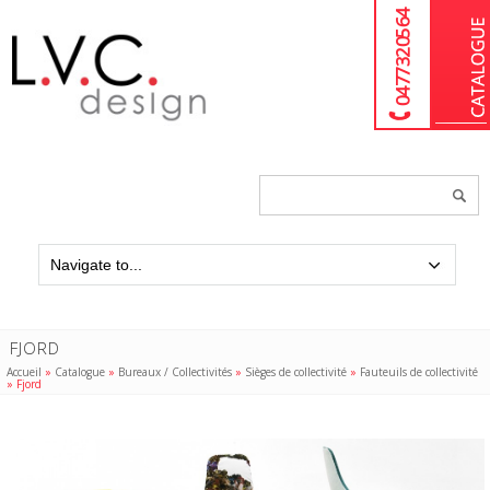
04 77 32 05 64
Chercher
un
produit...
FJORD
Accueil
»
Catalogue
»
Bureaux / Collectivités
»
Sièges de collectivité
»
Fauteuils de collectivité
»
Fjord