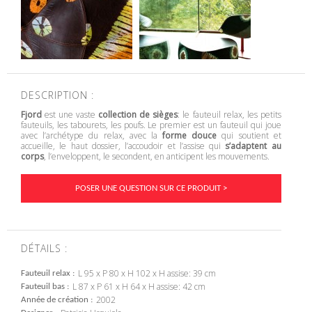
DESCRIPTION :
Fjord
est une vaste
collection de sièges
: le fauteuil relax, les petits
fauteuils, les tabourets, les poufs. Le premier est un fauteuil qui joue
avec l’archétype du relax, avec la
forme douce
qui soutient et
accueille, le haut dossier, l’accoudoir et l’assise qui
s’adaptent au
corps
, l’enveloppent, le secondent, en anticipent les mouvements.
POSER UNE QUESTION SUR CE PRODUIT >
DÉTAILS :
L 95 x P 80 x H 102 x H assise: 39 cm
Fauteuil relax
L 87 x P 61 x H 64 x H assise: 42 cm
Fauteuil bas
2002
Année de création