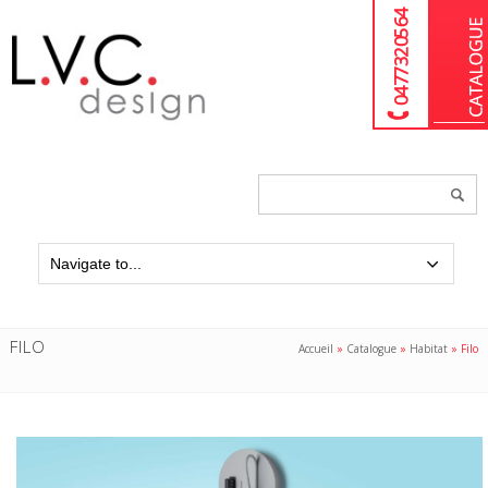
04 77 32 05 64
Chercher
un
produit...
FILO
Accueil
»
Catalogue
»
Habitat
»
Filo