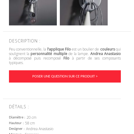
DESCRIPTION :
Peu conventionnelle, la
l’applique Filo
est un boulier de
couleurs
qui
soulignent la
personnalité multiple
de la lampe.
Andrea Anastasio
à décomposé puis recomposé
Filo
à partir de ses composants
typiques.
POSER UNE QUESTION SUR CE PRODUIT >
DÉTAILS :
20 cm
Diamètre
58 cm
Hauteur
Andrea Anastasio
Designer