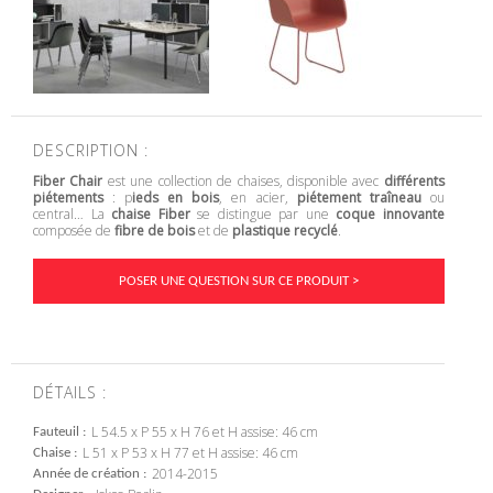
DESCRIPTION :
Fiber Chair
est une collection de chaises, disponible avec
différents
piétements
: p
ieds en bois
, en acier,
piétement traîneau
ou
central… La
chaise Fiber
se distingue par une
coque innovante
composée de
fibre de bois
et de
plastique recyclé
.
POSER UNE QUESTION SUR CE PRODUIT >
DÉTAILS :
L 54.5 x P 55 x H 76 et H assise: 46 cm
Fauteuil
L 51 x P 53 x H 77 et H assise: 46 cm
Chaise
2014-2015
Année de création