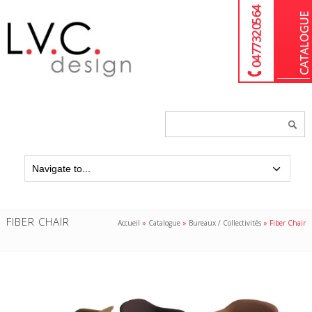
04 77 32 05 64
Chercher
un
produit...
FIBER CHAIR
Accueil
»
Catalogue
»
Bureaux / Collectivités
»
Fiber Chair