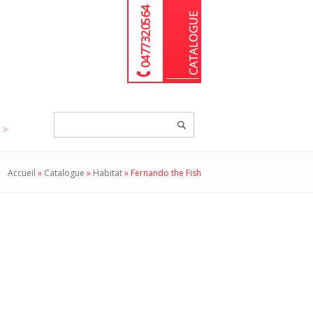
04 77 32 05 64
Chercher
un
produit...
Accueil
»
Catalogue
»
Habitat
»
Fernando the Fish