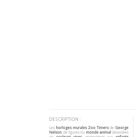
DESCRIPTION :
Les
horloges murales
Zoo Timers
de
George
Nelson
, de figures du
monde animal
dessinées
en
couleurs vives
, permettent aux
enfants