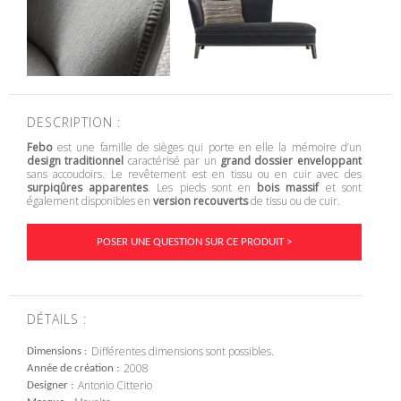
DESCRIPTION :
Febo
est une famille de sièges qui porte en elle la mémoire d’un
design traditionnel
caractérisé par un
grand dossier enveloppant
sans accoudoirs. Le revêtement est en tissu ou en cuir avec des
surpiqûres apparentes
. Les pieds sont en
bois massif
et sont
également disponibles en
version recouverts
de tissu ou de cuir.
POSER UNE QUESTION SUR CE PRODUIT >
DÉTAILS :
Différentes dimensions sont possibles.
Dimensions
2008
Année de création
Antonio Citterio
Designer