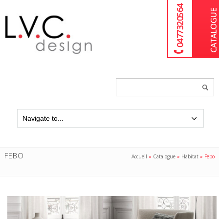
04 77 32 05 64
Chercher
un
produit...
FEBO
Accueil
»
Catalogue
»
Habitat
»
Febo