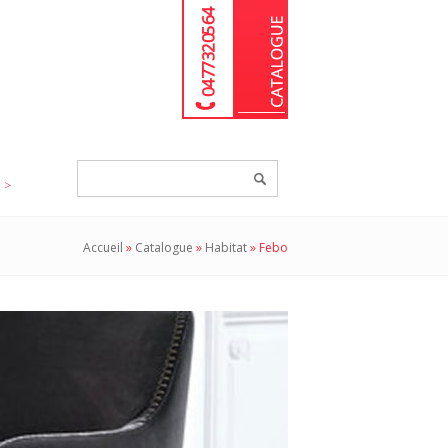
04 77 32 05 64
Chercher
un
produit...
Accueil
»
Catalogue
»
Habitat
»
Febo