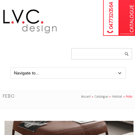
04 77 32 05 64
Chercher
un
produit...
FEBO
Accueil
»
Catalogue
»
Habitat
»
Febo