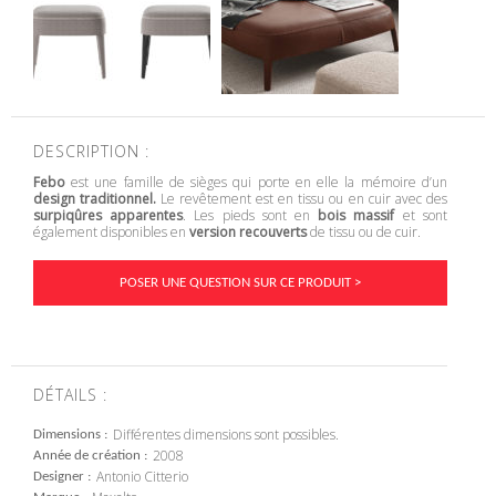
DESCRIPTION :
Febo
est une famille de sièges qui porte en elle la mémoire d’un
design traditionnel.
Le revêtement est en tissu ou en cuir avec des
surpiqûres apparentes
. Les pieds sont en
bois massif
et sont
également disponibles en
version recouverts
de tissu ou de cuir.
POSER UNE QUESTION SUR CE PRODUIT >
DÉTAILS :
Différentes dimensions sont possibles.
Dimensions
2008
Année de création
Antonio Citterio
Designer