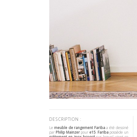
DESCRIPTION :
Le
meuble de rangement
Fariba
a été dessiné
par
Philip Mainzer
pour
e15
.
Fariba
possède un
piétement en inox brossé
sur lequel vient se