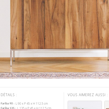
DÉTAILS :
VOUS AIMEREZ AUSSI :
L 90 x P 45 x H 112.5 cm
Fariba 90
L 135 x P 45 x H 112.5 cm
Fariba 135