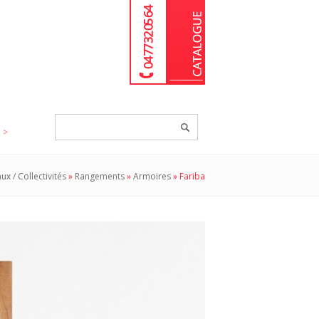
04 77 32 05 64
Chercher
un
produit...
ux / Collectivités
»
Rangements
»
Armoires
»
Fariba