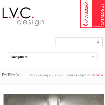
04 77 32 05 64
Chercher
un
produit...
FALENA W
Accueil
»
Catalogue
»
Habitat
»
Luminaires
»
Appliques
»
Falena W