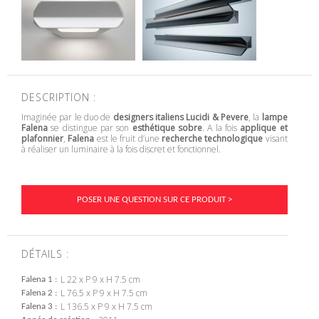
DESCRIPTION :
Imaginée par le duo de
designers italiens
Lucidi & Pevere
, la
lampe
Falena
se distingue par son
esthétique sobre
. A la fois
applique et
plafonnier
,
Falena
est le fruit d’une
recherche technologique
visant
à réaliser un luminaire à la fois discret et fonctionnel.
POSER UNE QUESTION SUR CE PRODUIT >
DÉTAILS :
L 22 x P 9 x H 7.5 cm
Falena 1
L 76.5 x P 9 x H 7.5 cm
Falena 2
L 136.5 x P 9 x H 7.5 cm
Falena 3