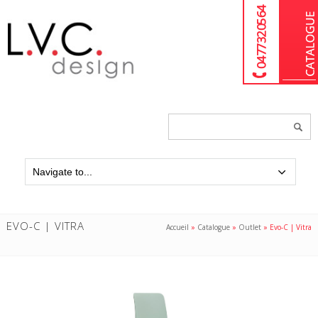
04 77 32 05 64
Chercher
un
produit...
EVO-C | VITRA
Accueil
»
Catalogue
»
Outlet
»
Evo-C | Vitra