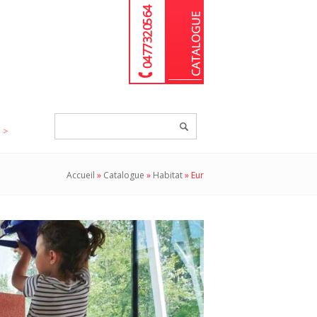
04 77 32 05 64
Chercher
un
produit...
Accueil
»
Catalogue
»
Habitat
»
Eur