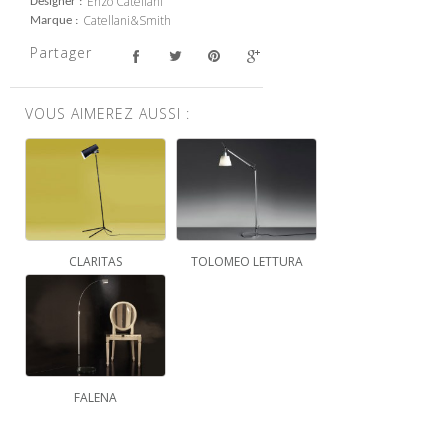
Enzo Catellani
Designer
Catellani&Smith
Marque
Partager
VOUS AIMEREZ AUSSI :
CLARITAS
TOLOMEO LETTURA
FALENA