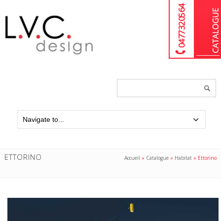
04 77 32 05 64
Chercher
un
produit...
ETTORINO
Accueil
»
Catalogue
»
Habitat
»
Ettorino