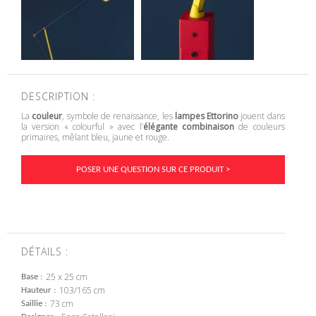
DESCRIPTION :
La
couleur
, symbole de renaissance, les
lampes Ettorino
jouent dans
la version « colourful » avec l’
élégante combinaison
de couleurs
primaires, mêlant bleu, jaune et rouge.
POSER UNE QUESTION SUR CE PRODUIT >
DÉTAILS :
25 x 25 cm
Base
103/165 cm
Hauteur
73 cm
Saillie