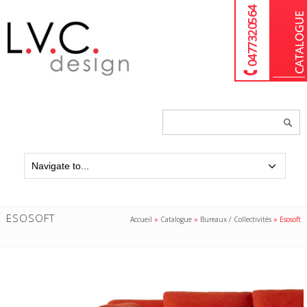
04 77 32 05 64
Chercher
un
produit...
ESOSOFT
Accueil
»
Catalogue
»
Bureaux / Collectivités
»
Esosoft