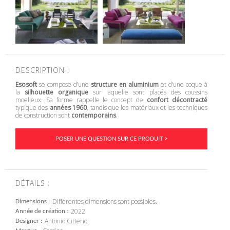
DESCRIPTION :
Esosoft
se compose d’une
structure en aluminium
et d’une coque à
la
silhouette organique
sur laquelle sont placés des coussins
moelleux. Sa forme rappelle le concept de
confort décontracté
typique des
années 1960
, tandis que les matériaux et les techniques
de construction sont
contemporains
.
POSER UNE QUESTION SUR CE PRODUIT >
DÉTAILS :
Différentes dimensions sont possibles.
Dimensions
2022
Année de création
Antonio Citterio
Designer