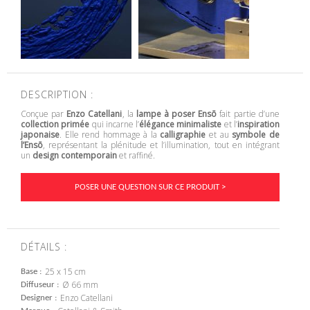
DESCRIPTION :
Conçue par
Enzo Catellani
, la
lampe à poser Ensō
fait partie d’une
collection primée
qui incarne l’
élégance minimaliste
et l’
inspiration
japonaise
. Elle rend hommage à la
calligraphie
et au
symbole de
l’Ensō
, représentant la plénitude et l’illumination, tout en intégrant
un
design contemporain
et raffiné.
POSER UNE QUESTION SUR CE PRODUIT >
DÉTAILS :
25 x 15 cm
Base
Ø 66 mm
Diffuseur
Enzo Catellani
Designer