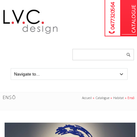
04 77 32 05 64
Chercher
un
produit...
ENSŌ
Accueil
»
Catalogue
»
Habitat
»
Ensō