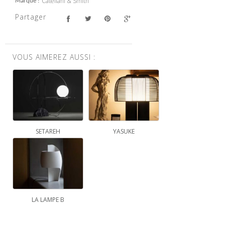
Catellani & Smith
Marque
Partager
VOUS AIMEREZ AUSSI :
SETAREH
YASUKE
LA LAMPE B