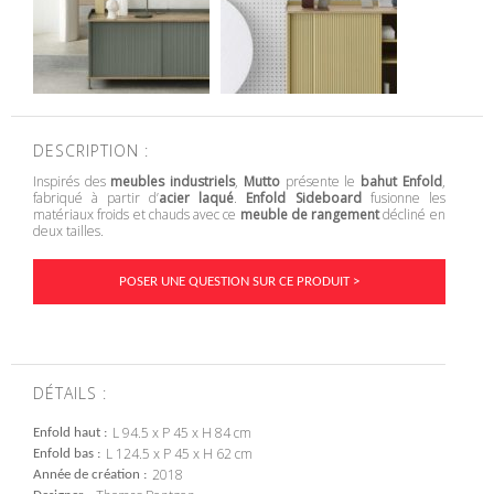
DESCRIPTION :
Inspirés des
meubles industriels
,
Mutto
présente le
bahut Enfold
,
fabriqué à partir d’
acier laqué
.
Enfold Sideboard
fusionne les
matériaux froids et chauds avec ce
meuble de rangement
décliné en
deux tailles.
POSER UNE QUESTION SUR CE PRODUIT >
DÉTAILS :
L 94.5 x P 45 x H 84 cm
Enfold haut
L 124.5 x P 45 x H 62 cm
Enfold bas
2018
Année de création