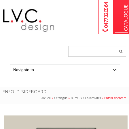
04 77 32 05 64
Chercher
un
produit...
ENFOLD SIDEBOARD
Accueil
»
Catalogue
»
Bureaux / Collectivités
»
Enfold sideboard