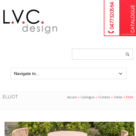
04 77 32 05 64
Chercher
un
produit...
ELLIOT
Accueil
»
Catalogue
»
Outdoor
»
Tables
»
Elliot