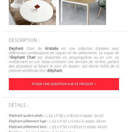
DESCRIPTION :
Elephant
Chair de
Kristalia
est une collection d’assises avec
différentes combinaisons de coques et de piétements. La coque de
l’
Elephant Chair
est disponible en polypropylène ou en cuir. Le
revêtement en cuir laisse entrevoir une nervure de renfort, partant
des accoudoirs et faisant le tour du dossier, qui donne l’effet de la
colonne vertébrale d’un
éléphant
.
POSER UNE QUESTION SUR CE PRODUIT >
DÉTAILS :
L 62 x P 60 x H 84 et H assise: 44 cm
Elephant quatre pieds
L 62 x P 60 x H 94 x H assise: 44 cm
Elephant piétement luge
L 62 x P 58 x H 85 et H assise: 44 cm
Elephant piétement bois