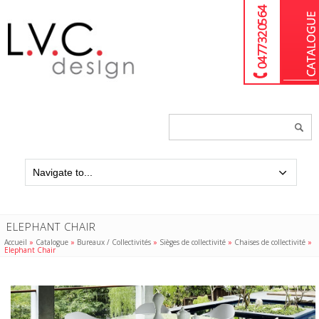
04 77 32 05 64
Chercher
un
produit...
ELEPHANT CHAIR
Accueil
»
Catalogue
»
Bureaux / Collectivités
»
Sièges de collectivité
»
Chaises de collectivité
»
Elephant Chair