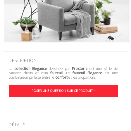
DESCRIPTION :
La
collection Elegance
dessinée par
Prostoria
est une série de
canapés droits et d’un
fauteuil
. Le
fauteuil Elegance
est une
combinaison parfaite entre le
confort
et les proportions.
POSER UNE QUESTION SUR CE PRODUIT >
DÉTAILS :