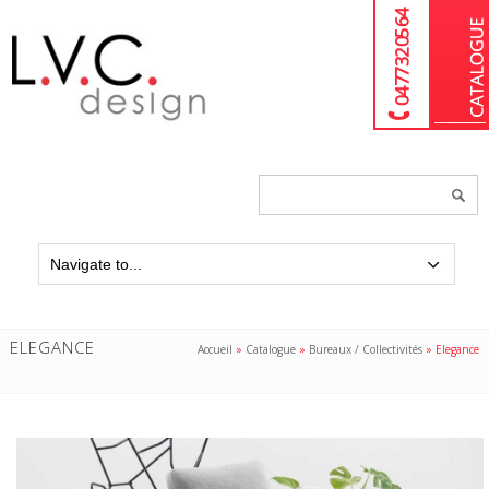
04 77 32 05 64
Chercher
un
produit...
ELEGANCE
Accueil
»
Catalogue
»
Bureaux / Collectivités
»
Elegance