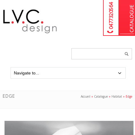
04 77 32 05 64
Chercher
un
produit...
EDGE
Accueil
»
Catalogue
»
Habitat
»
Edge