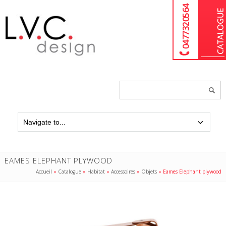
04 77 32 05 64
Chercher
un
produit...
EAMES ELEPHANT PLYWOOD
Accueil
»
Catalogue
»
Habitat
»
Accessoires
»
Objets
»
Eames Elephant plywood