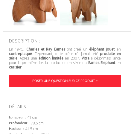
DESCRIPTION :
En 1945,
Charles et Ray Eames
ont créé un
éléphant jouet
en
contreplaqué
. Cependant, cette pièce n’a jamais été
produite en
série
. Après une
édition limitée
en 2007,
Vitra
a désormais lancé
pour la première fois la production en série du
Eames Elephant
en
cerisier
.
POSER UNE QUESTION SUR CE PRODUIT >
DÉTAILS :
41 cm
Longueur
78.5 cm
Profondeur
41.5 cm
Hauteur