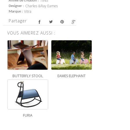
1945
Année de création
Charles &Ray Eames
Designer
Vitra
Marque
Partager
VOUS AIMEREZ AUSSI :
BUTTERFLY STOOL
EAMES ELEPHANT
FURIA