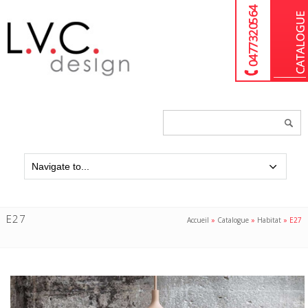
04 77 32 05 64
Chercher
un
produit...
E27
Accueil
»
Catalogue
»
Habitat
»
E27