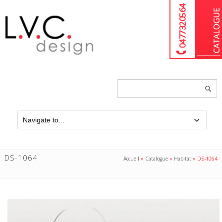
04 77 32 05 64
Chercher
un
produit...
DS-1064
Accueil
»
Catalogue
»
Habitat
»
DS-1064