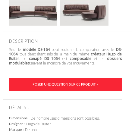
DESCRIPTION :
Seul le
modèle DS-164
peut soutenir la comparaison avec le
DS-
1064
, tous deux étant nés de la main du même
créateur Hugo de
Ruiter
. Le
canapé DS 1064
est
composable
et les
dossiers
modulables
suivent le moindre de vos mouvements.
POSER UNE QUESTION SUR CE PRODUIT >
DÉTAILS :
De nombreuses dimensions sont possibles.
Dimensions
Hugo de Ruiter
Designer
De sede
Marque