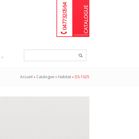
04 77 32 05 64
Chercher
un
produit...
Accueil
»
Catalogue
»
Habitat
»
DS-1025