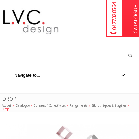
04 77 32 05 64
Chercher
un
produit...
DROP
Accueil
»
Catalogue
»
Bureaux / Collectivités
»
Rangements
»
Bibliothèques & étagères
»
Drop