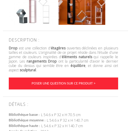
DESCRIPTION :
Drop
est une collection d’
étagères
ouvertes déclinées en plusieurs
tailles et couleurs. L’originalité de ce projet réside dans l’étude d’une
gamme de couleurs inspirées d’
éléments naturels
qui rappelle le
Japon. Les
rangements Drop
ont la particularité d’avoir le dernier
cube du dessus qui semble être en
équilibre
, et donne ainsi cet
aspect
sculptural
.
POSER UNE QUESTION SUR CE PRODUIT >
DÉTAILS :
L 54.6 x P 32 x H 70.5 cm
Bibliothèque basse
L 54.6 x P 32 x H 140.7 cm
Bibliothèque moyenne
L 54.6 x P 32 x H 140.7 cm
Bibliothèque haute