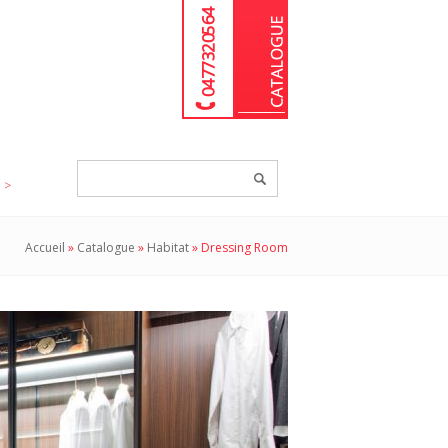
04 77 32 05 64
Chercher
un
produit...
Accueil
»
Catalogue
»
Habitat
»
Dressing Room