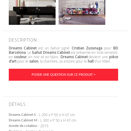
DESCRIPTION :
Dreams Cabinet
est un bahut signé
Cristian Zuzunaga
pour
BD
Barcelona
. Le
bahut Dreams Cabinet
est présenté en trois versions:
en
couleur
, en noir et en blanc.
Dreams Cabinet
devient une
pièce
d’art
pour le
salon
, la chambre, ou encore pour le
hall
d’un hôtel.
POSER UNE QUESTION SUR CE PRODUIT >
DÉTAILS :
L 200 x P 50 x H 67 cm
Dreams Cabinet S
L 300 x P 50 x H 67 cm
Dreams Cabinet M
2015
Année de création