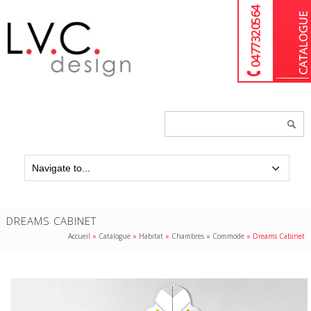
04 77 32 05 64
Chercher
un
produit...
DREAMS CABINET
Accueil
»
Catalogue
»
Habitat
»
Chambres
»
Commode
»
Dreams Cabinet