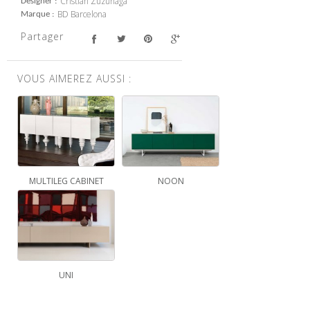
Cristian Zuzunaga
Designer
BD Barcelona
Marque
Partager
VOUS AIMEREZ AUSSI :
MULTILEG CABINET
NOON
UNI