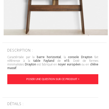
DESCRIPTION :
Caractérisée par la
barre horizontal
, la
console Drayton
fait
référence à la
table Fayland
de
e15
. Doté de formes
minimalistes
Drayton
est fabriqué en
noyer européen
ou en
chêne
massif
.
POSER UNE QUESTION SUR CE PRODUIT >
DÉTAILS :