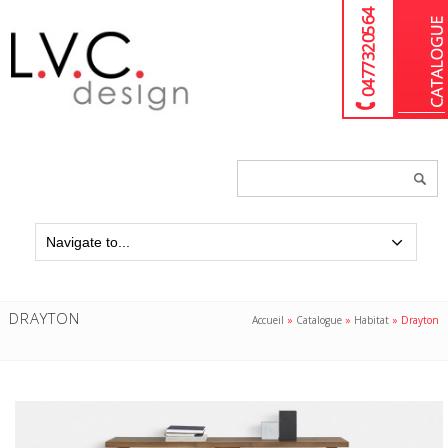
04 77 32 05 64
Chercher
un
produit...
DRAYTON
Accueil
»
Catalogue
»
Habitat
»
Drayton