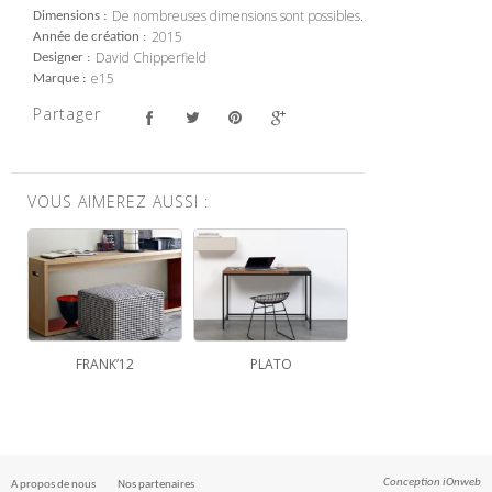
De nombreuses dimensions sont possibles.
Dimensions
2015
Année de création
David Chipperfield
Designer
e15
Marque
Partager
VOUS AIMEREZ AUSSI :
FRANK’12
PLATO
Conception
iOnweb
A propos de nous
Nos partenaires