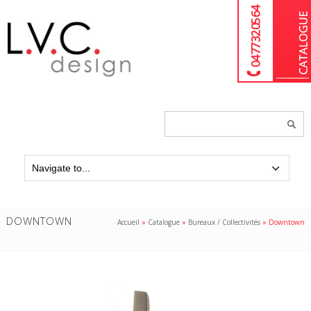
04 77 32 05 64
Chercher
un
produit...
DOWNTOWN
Accueil
»
Catalogue
»
Bureaux / Collectivités
»
Downtown