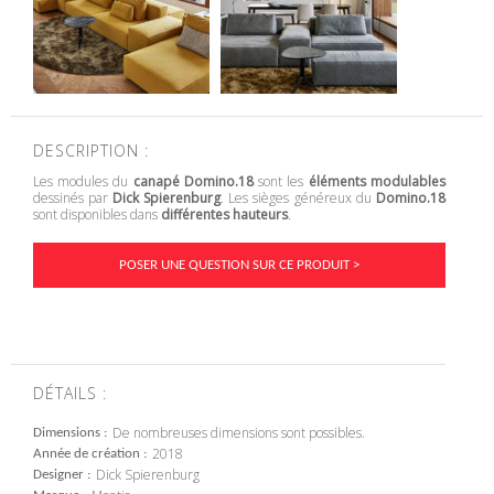
DESCRIPTION :
Les modules du
canapé Domino.18
sont les
éléments modulables
dessinés par
Dick Spierenburg
. Les sièges généreux du
Domino.18
sont disponibles dans
différentes hauteurs
.
POSER UNE QUESTION SUR CE PRODUIT >
DÉTAILS :
De nombreuses dimensions sont possibles.
Dimensions
2018
Année de création
Dick Spierenburg
Designer