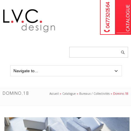
04 77 32 05 64
Chercher
un
produit...
DOMINO.18
Accueil
»
Catalogue
»
Bureaux / Collectivités
»
Domino.18