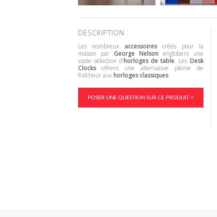
DESCRIPTION :
Les nombreux
accessoires
créés pour la
maison par
George Nelson
englobent une
vaste sélection d’
horloges de table
. Les
Desk
Clocks
offrent une alternative pleine de
fraîcheur aux
horloges classiques
.
POSER UNE QUESTION SUR CE PRODUIT >