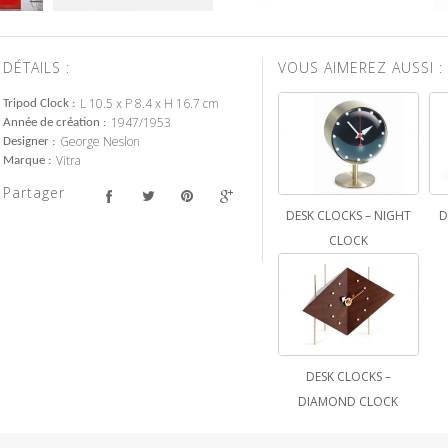
DÉTAILS :
VOUS AIMEREZ AUSSI :
L 10.5 x P 8.4 x H 16.7 cm
Tripod Clock
1947/1953
Année de création
George Neslon
Designer
Vitra
Marque
Partager
DESK CLOCKS – NIGHT
D
CLOCK
DESK CLOCKS –
DIAMOND CLOCK