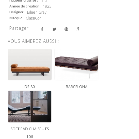
41 cm
Hauteur d'assise
1925
Année de création
Eileen Gray
Designer
ClassiCon
Marque
Partager
VOUS AIMEREZ AUSSI :
DS-80
BARCELONA
SOFT PAD CHAISE – ES
106