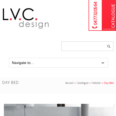
04 77 32 05 64
Chercher
un
produit...
DAY BED
Accueil
»
Catalogue
»
Habitat
»
Day Bed