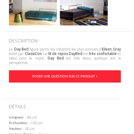
DESCRIPTION :
Le
Day Bed
figure parmi les créations les plus connues d‘
Eileen Gray
édité par
ClassiCon
. Le
lit de repos DayBed
est
très confortable
et
idéal pour le repos.
Day Bed
est très beau, quelque soit la
perspective.
POSER UNE QUESTION SUR CE PRODUIT >
DÉTAILS :
86 cm
Longueur
190 cm
Profondeur
60 cm
Hauteur